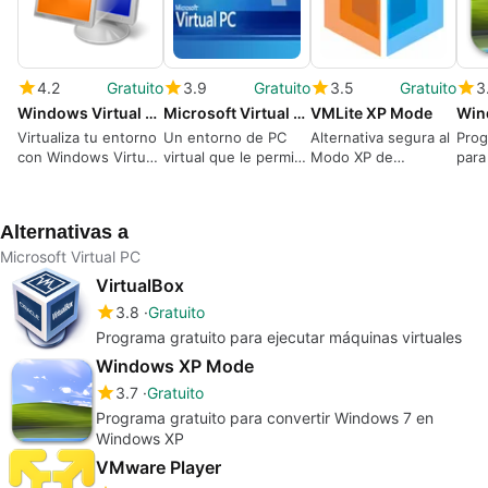
4.2
Gratuito
3.9
Gratuito
3.5
Gratuito
3
Windows Virtual PC (64-bit)
Microsoft Virtual PC 2007 SP1
VMLite XP Mode
Win
Virtualiza tu entorno
Un entorno de PC
Alternativa segura al
Prog
con Windows Virtual
virtual que le permite
Modo XP de
para
PC
experimentar con los
Windows 7
Win
sistemas operativos
Win
Alternativas a
Microsoft Virtual PC
VirtualBox
3.8
Gratuito
Programa gratuito para ejecutar máquinas virtuales
Windows XP Mode
3.7
Gratuito
Programa gratuito para convertir Windows 7 en
Windows XP
VMware Player