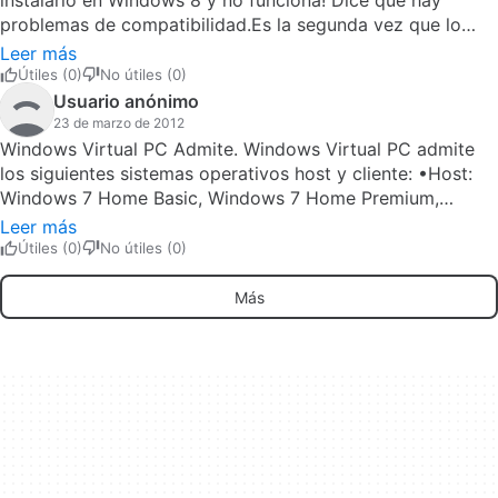
instalarlo en Windows 8 y no funciona! Dice que hay
problemas de compatibilidad.Es la segunda vez que lo
descargo y en la primer descarga ni podía instalarlo. Pero
Leer más
al descargar por Softonic, me dejo instalarlo, pero a la
Útiles (0)
No útiles (0)
hora de ejecutarlo me sale un cartel diciendo que se
Usuario anónimo
encontró un problema de compatibilidad. Por más que uso
23 de marzo de 2012
la Solución en Línea, no se encuentra solución. :(
Windows Virtual PC Admite. Windows Virtual PC admite
los siguientes sistemas operativos host y cliente: •Host:
Windows 7 Home Basic, Windows 7 Home Premium,
Windows 7 Professional, Windows 7 Ultimate y Windows 7
Leer más
Enterprise. •Cliente: Windows XP Service Pack 3 (SP3)
Útiles (0)
No útiles (0)
Professional, Windows Vista Enterprise Service Pack 1
(SP1), Windows Vista Ultimate Service Pack 1 (SP1),
Más
Windows Vista Business Service Pack 1 (SP1), Windows 7
Professional, Windows 7 Ultimate y Windows 7 Enterprise.